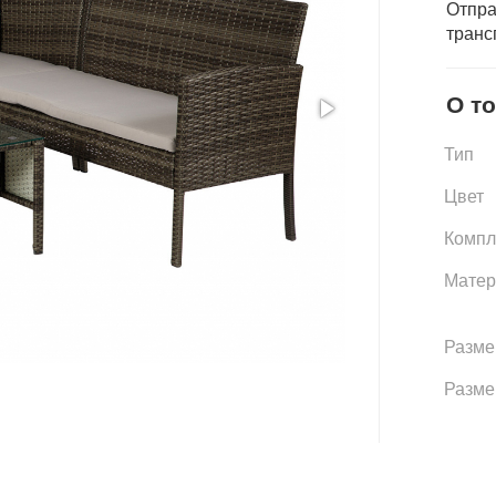
Отпра
транс
О т
Тип
Цвет
Компл
Матер
Разме
Разме