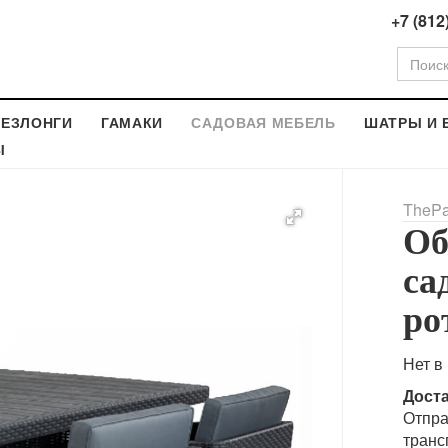
+7 (812
ЕЗЛОНГИ
ГАМАКИ
САДОВАЯ МЕБЕЛЬ
ШАТРЫ И 
Ы
ThePa
Об
са
ро
Нет в
Дост
Отпра
транс