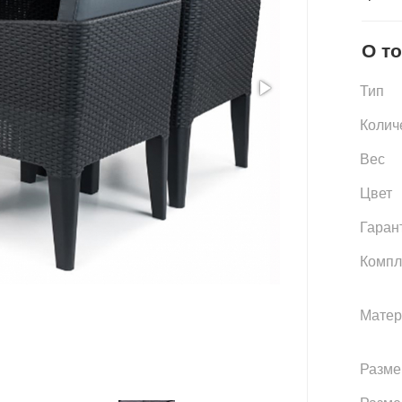
О т
Тип
Колич
Вес
Цвет
Гаран
Компл
Матер
Разме