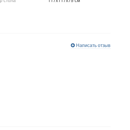
р стола
117х117х75 см
Написать отзыв