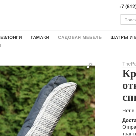
+7 (812
ЕЗЛОНГИ
ГАМАКИ
САДОВАЯ МЕБЕЛЬ
ШАТРЫ И 
Ы
ThePa
Кр
от
сп
Нет в
Дост
Отпра
транс