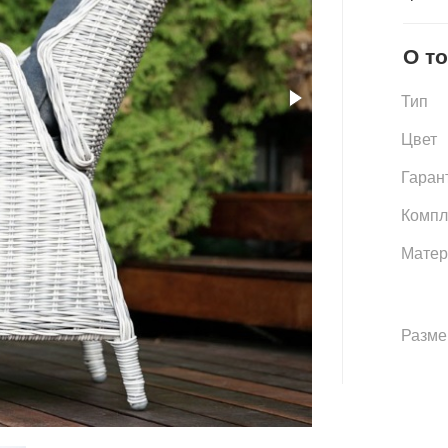
О т
Тип
Цвет
Гаран
Компл
Матер
Разме